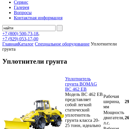
Сервис
Галерея
Вопросы
Контактная информация
+7 (800)
500-73-18
,
+7 (929)
053-17-00
Главная
Каталог
Специальное оборудование
Уплотнители
грунта
Уплотнители грунта
Уплотнитель
грунта BOMAG
BC 462 ЕB
Модель BC 462 ЕB
Рабочая
представляет
ширина,
2
собой легкий
мм
статический
Мощность
уплотнитель
двигателя,
2
грунта класса 20-
л.с.
25 тонн, идеально
Рабочая