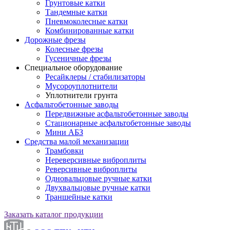
Грунтовые катки
Тандемные катки
Пневмоколесные катки
Комбинированные катки
Дорожные фрезы
Колесные фрезы
Гусеничные фрезы
Специальное оборудование
Ресайклеры / стабилизаторы
Мусороуплотнители
Уплотнители грунта
Асфальтобетонные заводы
Передвижные асфальтобетонные заводы
Стационарные асфальтобетонные заводы
Мини АБЗ
Средства малой механизации
Трамбовки
Нереверсивные виброплиты
Реверсивные виброплиты
Одновальцовые ручные катки
Двухвальцовые ручные катки
Траншейные катки
Заказать каталог продукции