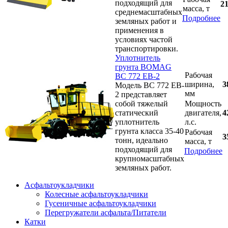
подходящий для
21
масса, т
среднемасштабных
Подробнее
земляных работ и
применения в
условиях частой
транспортировки.
Уплотнитель
грунта BOMAG
Рабочая
BC 772 ЕB-2
ширина,
3
Модель BC 772 ЕB-
мм
2 представляет
собой тяжелый
Мощность
статический
двигателя,
4
уплотнитель
л.с.
грунта класса 35-40
Рабочая
3
тонн, идеально
масса, т
подходящий для
Подробнее
крупномасштабных
земляных работ.
Асфальтоукладчики
Колесные асфальтоукладчики
Гусеничные асфальтоукладчики
Перегружатели асфальта/Питатели
Катки