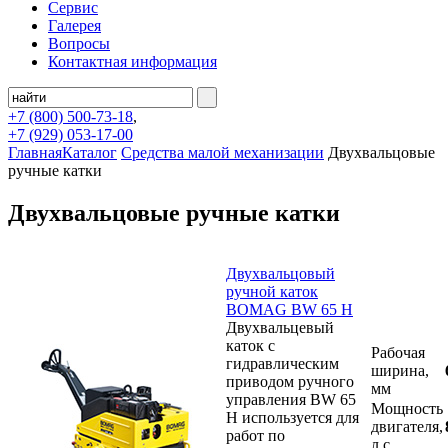
Сервис
Галерея
Вопросы
Контактная информация
+7 (800)
500-73-18
,
+7 (929)
053-17-00
Главная
Каталог
Средства малой механизации
Двухвальцовые
ручные катки
Двухвальцовые ручные катки
Двухвальцовый
ручной каток
BOMAG BW 65 H
Двухвальцевый
каток с
Рабочая
гидравлическим
ширина,
приводом ручного
мм
управления BW 65
Мощность
H используется для
двигателя,
работ по
л.с.