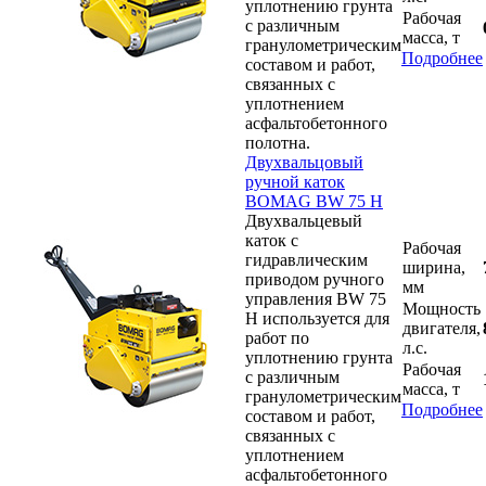
уплотнению грунта
Рабочая
с различным
масса, т
гранулометрическим
Подробнее
составом и работ,
связанных с
уплотнением
асфальтобетонного
полотна.
Двухвальцовый
ручной каток
BOMAG BW 75 H
Двухвальцевый
каток с
Рабочая
гидравлическим
ширина,
приводом ручного
мм
управления BW 75
Мощность
H используется для
двигателя,
работ по
л.с.
уплотнению грунта
Рабочая
с различным
масса, т
гранулометрическим
Подробнее
составом и работ,
связанных с
уплотнением
асфальтобетонного