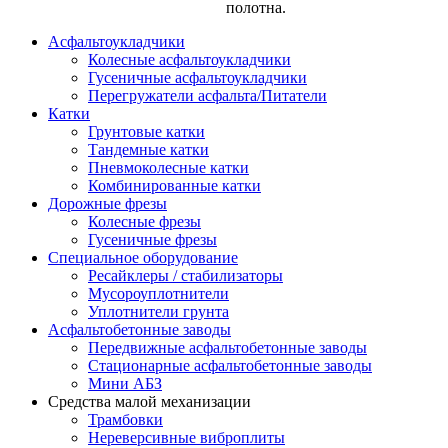
полотна.
Асфальтоукладчики
Колесные асфальтоукладчики
Гусеничные асфальтоукладчики
Перегружатели асфальта/Питатели
Катки
Грунтовые катки
Тандемные катки
Пневмоколесные катки
Комбинированные катки
Дорожные фрезы
Колесные фрезы
Гусеничные фрезы
Специальное оборудование
Ресайклеры / стабилизаторы
Мусороуплотнители
Уплотнители грунта
Асфальтобетонные заводы
Передвижные асфальтобетонные заводы
Стационарные асфальтобетонные заводы
Мини АБЗ
Средства малой механизации
Трамбовки
Нереверсивные виброплиты