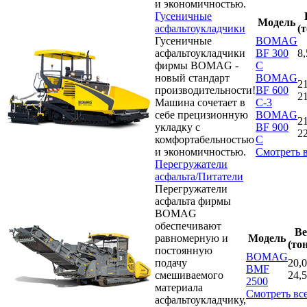
и экономичностью.
Гусеничные
Модель
асфальтоукладчики
(
Гусеничные
BOMAG
асфальтоукладчики
BF 300
8,
фирмы BOMAG -
C
новый стандарт
BOMAG
21
производительности!
BF 600
21
Машина сочетает в
C-3
себе прецизионную
BOMAG
21
укладку с
BF 900
22
комфортабельностью
C
и экономичностью.
Смотреть 
Перегружатели
асфальта/Питатели
Перегружатели
асфальта фирмы
BOMAG
обеспечивают
Ве
равномерную и
Модель
(то
постоянную
BOMAG
подачу
20,0
BMF
смешиваемого
24,5
2500
материала
Смотреть вс
асфальтоукладчику,