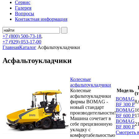
Сервис
Галерея
Вопросы
Контактная информация
+7 (800)
500-73-18
,
+7 (929)
053-17-00
Главная
Каталог
Асфальтоукладчики
Асфальтоукладчики
Колесные
асфальтоукладчики
Колесные
Модель
(
асфальтоукладчики
BOMAG
фирмы BOMAG -
8,
BF 300 P
новый стандарт
BOMAG
16
производительности!
BF 600 P
17
Машина сочетает в
BOMAG
себе прецизионную
2
BF 800 P
укладку с
Смотреть 
комфортабельностью