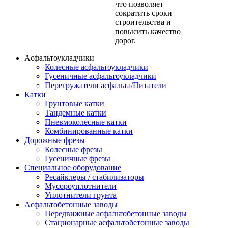
что позволяет
сократить сроки
строительства и
повысить качество
дорог.
Асфальтоукладчики
Колесные асфальтоукладчики
Гусеничные асфальтоукладчики
Перегружатели асфальта/Питатели
Катки
Грунтовые катки
Тандемные катки
Пневмоколесные катки
Комбинированные катки
Дорожные фрезы
Колесные фрезы
Гусеничные фрезы
Специальное оборудование
Ресайклеры / стабилизаторы
Мусороуплотнители
Уплотнители грунта
Асфальтобетонные заводы
Передвижные асфальтобетонные заводы
Стационарные асфальтобетонные заводы