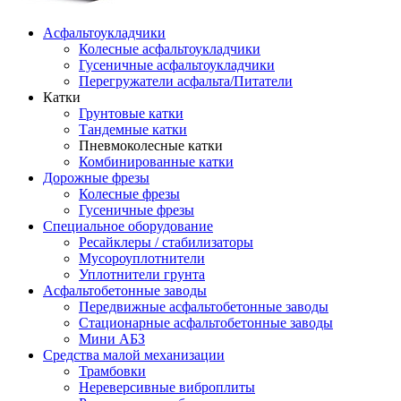
Асфальтоукладчики
Колесные асфальтоукладчики
Гусеничные асфальтоукладчики
Перегружатели асфальта/Питатели
Катки
Грунтовые катки
Тандемные катки
Пневмоколесные катки
Комбинированные катки
Дорожные фрезы
Колесные фрезы
Гусеничные фрезы
Специальное оборудование
Ресайклеры / стабилизаторы
Мусороуплотнители
Уплотнители грунта
Асфальтобетонные заводы
Передвижные асфальтобетонные заводы
Стационарные асфальтобетонные заводы
Мини АБЗ
Средства малой механизации
Трамбовки
Нереверсивные виброплиты