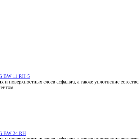
G BW 11 RH-5
 и поверхностных слоев асфальта, а также уплотнение естестве
ментом.
G BW 24 RH
 и поверхностных слоев асфальта, а также уплотнение естестве