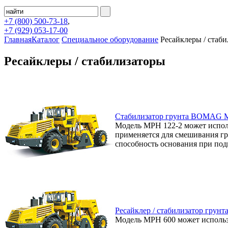
+7 (800)
500-73-18
,
+7 (929)
053-17-00
Главная
Каталог
Специальное оборудование
Ресайклеры / стаб
Ресайклеры / стабилизаторы
Стабилизатор грунта BOMAG 
Модель MPH 122-2 может использ
применяется для смешивания гр
способность основания при под
Ресайклер / стабилизатор гру
Модель MPH 600 может использов