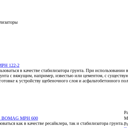
илизаторы
MPH 122-2
оваться в качестве стабилизатора грунта. При использовании в
унта с вяжущим, например, известью или цементом, с существ
готовке к устройству щебеночного слоя и асфальтобетонного пол
Р
нта BOMAG MPH 600
М
аться как в качестве ресайклера, так и стабилизатора грунта.
Ра