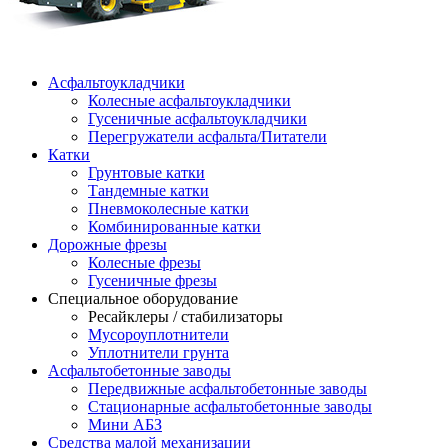
Асфальтоукладчики
Колесные асфальтоукладчики
Гусеничные асфальтоукладчики
Перегружатели асфальта/Питатели
Катки
Грунтовые катки
Тандемные катки
Пневмоколесные катки
Комбинированные катки
Дорожные фрезы
Колесные фрезы
Гусеничные фрезы
Специальное оборудование
Ресайклеры / стабилизаторы
Мусороуплотнители
Уплотнители грунта
Асфальтобетонные заводы
Передвижные асфальтобетонные заводы
Стационарные асфальтобетонные заводы
Мини АБЗ
Средства малой механизации