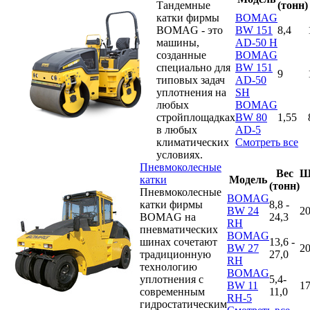
Тандемные
(тонн)
катки фирмы
BOMAG
BOMAG - это
BW 151
8,4
машины,
AD-50 H
созданные
BOMAG
специально для
BW 151
9
типовых задач
AD-50
уплотнения на
SH
любых
BOMAG
стройплощадках
BW 80
1,55
в любых
AD-5
климатических
Смотреть все
условиях.
Пневмоколесные
Вес
Ш
катки
Модель
(тонн)
Пневмоколесные
BOMAG
катки фирмы
8,8 -
BW 24
2
BOMAG на
24,3
RH
пневматических
BOMAG
шинах сочетают
13,6 -
BW 27
2
традиционную
27,0
RH
технологию
BOMAG
уплотнения с
5,4-
BW 11
1
современным
11,0
RH-5
гидростатическим