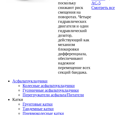
поскольку
AС-5
снижают риск
Смотреть все
смещения на
поворотах. Четыре
гидравлических
двигателя и один
гидравлический
дозатор,
действующий как
механизм
блокировки
дифференциала,
обеспечивают
надежное
перемещение всех
секций бандажа.
Асфальтоукладчики
Колесные асфальтоукладчики
Гусеничные асфальтоукладчики
Перегружатели асфальта/Питатели
Катки
Грунтовые катки
Тандемные катки
Пневмоколесные катки