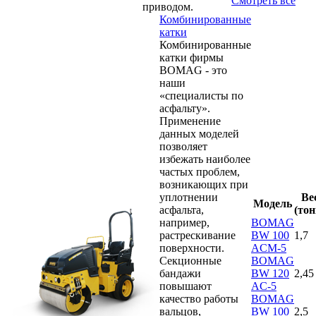
Смотреть все
приводом.
Комбинированные
катки
Комбинированные
катки фирмы
BOMAG - это
наши
«специалисты по
асфальту».
Применение
данных моделей
позволяет
избежать наиболее
частых проблем,
возникающих при
уплотнении
Ве
Модель
асфальта,
(тон
например,
BOMAG
растрескивание
BW 100
1,7
поверхности.
ACM-5
Секционные
BOMAG
бандажи
BW 120
2,45
повышают
AC-5
качество работы
BOMAG
вальцов,
BW 100
2,5