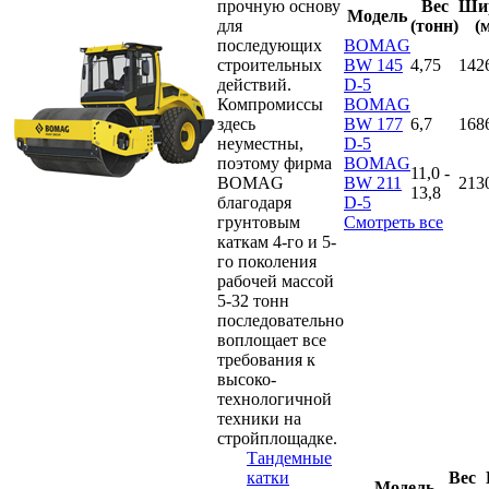
прочную основу
Вес
Ши
Модель
для
(тонн)
(
последующих
BOMAG
строительных
BW 145
4,75
142
действий.
D-5
Компромиссы
BOMAG
здесь
BW 177
6,7
168
неуместны,
D-5
поэтому фирма
BOMAG
11,0 -
BOMAG
BW 211
213
13,8
благодаря
D-5
грунтовым
Смотреть все
каткам 4-го и 5-
го поколения
рабочей массой
5-32 тонн
последовательно
воплощает все
требования к
высоко-
технологичной
техники на
стройплощадке.
Тандемные
катки
Вес
Модель