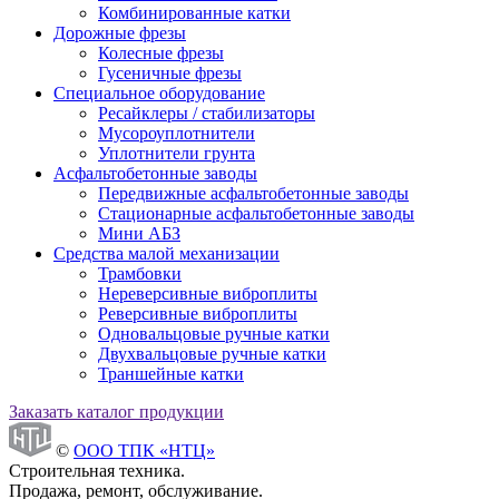
Комбинированные катки
Дорожные фрезы
Колесные фрезы
Гусеничные фрезы
Специальное оборудование
Ресайклеры / стабилизаторы
Мусороуплотнители
Уплотнители грунта
Асфальтобетонные заводы
Передвижные асфальтобетонные заводы
Стационарные асфальтобетонные заводы
Мини АБЗ
Средства малой механизации
Трамбовки
Нереверсивные виброплиты
Реверсивные виброплиты
Одновальцовые ручные катки
Двухвальцовые ручные катки
Траншейные катки
Заказать каталог продукции
©
ООО ТПК «НТЦ»
Строительная техника.
Продажа, ремонт, обслуживание.