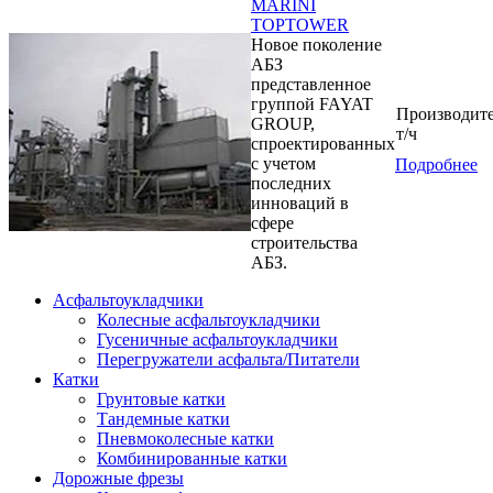
MARINI
TOPTOWER
Новое поколение
АБЗ
представленное
группой FAYAT
Производите
GROUP,
т/ч
спроектированных
с учетом
Подробнее
последних
инноваций в
сфере
строительства
АБЗ.
Асфальтоукладчики
Колесные асфальтоукладчики
Гусеничные асфальтоукладчики
Перегружатели асфальта/Питатели
Катки
Грунтовые катки
Тандемные катки
Пневмоколесные катки
Комбинированные катки
Дорожные фрезы