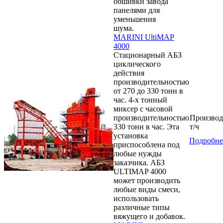
обшивки завода
панелями для
уменьшения
шума.
MARINI UltiMAP
4000
Стационарный АБЗ
циклического
действия
производительностью
от 270 до 330 тонн в
час. 4-х тонный
миксер с часовой
производительностью
Производ
330 тонн в час. Эта
т/ч
установка
Подробне
приспособлена под
любые нужды
заказчика. АБЗ
ULTIMAP 4000
может производить
любые виды смеси,
использовать
различные типы
вяжущего и добавок.