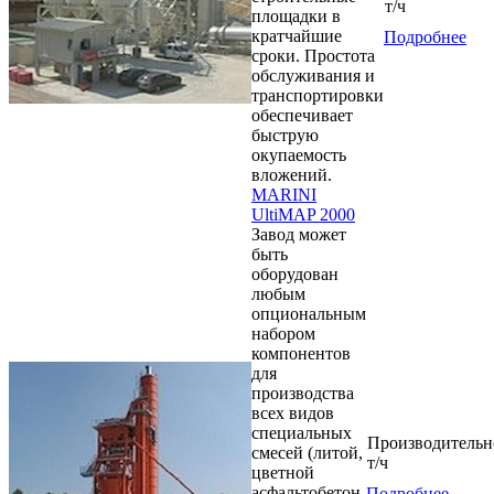
т/ч
площадки в
кратчайшие
Подробнее
сроки. Простота
обслуживания и
транспортировки
обеспечивает
быструю
окупаемость
вложений.
MARINI
UltiMAP 2000
Завод может
быть
оборудован
любым
опциональным
набором
компонентов
для
производства
всех видов
специальных
Производительн
смесей (литой,
т/ч
цветной
асфальтобетон
Подробнее