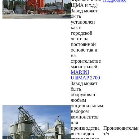
ЩМА и т.д.)
Завод может
быть
установлен
как в
городской
черте на
постоянной
основе так и
на
строительстве
магистралей.
MARINI
UltiMAP 2700
Завод может
быть
оборудован
любым
опциональным
набором
компонентов
для
производства
Производительн
всех видов
т/ч