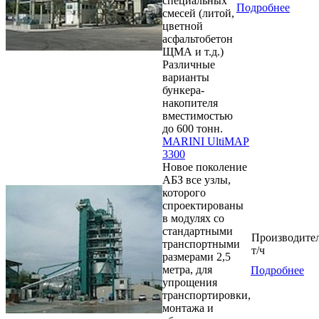
специальных
Подробнее
смесей (литой,
цветной
асфальтобетон
ЩМА и т.д.)
Различные
варианты
бункера-
накопителя
вместимостью
до 600 тонн.
MARINI UltiMAP
3300
Новое поколение
АБЗ все узлы,
которого
спроектированы
в модулях со
стандартными
Производител
транспортными
т/ч
размерами 2,5
метра, для
Подробнее
упрощения
транспортировки,
монтажа и