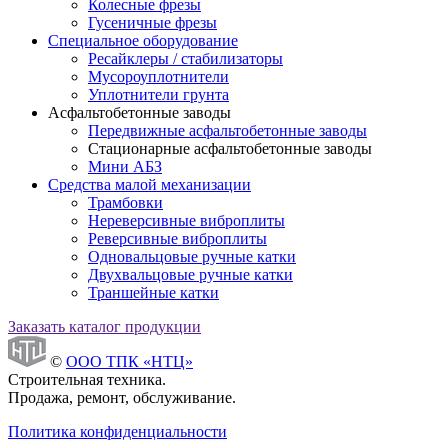
Колесные фрезы
Гусеничные фрезы
Специальное оборудование
Ресайклеры / стабилизаторы
Мусороуплотнители
Уплотнители грунта
Асфальтобетонные заводы
Передвижные асфальтобетонные заводы
Стационарные асфальтобетонные заводы
Мини АБЗ
Средства малой механизации
Трамбовки
Нереверсивные виброплиты
Реверсивные виброплиты
Одновальцовые ручные катки
Двухвальцовые ручные катки
Траншейные катки
Заказать каталог продукции
©
ООО ТПК «НТЦ»
Строительная техника.
Продажа, ремонт, обслуживание.
Политика конфиденциальности