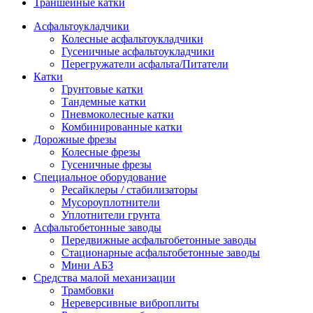
Траншейные катки
Асфальтоукладчики
Колесные асфальтоукладчики
Гусеничные асфальтоукладчики
Перегружатели асфальта/Питатели
Катки
Грунтовые катки
Тандемные катки
Пневмоколесные катки
Комбинированные катки
Дорожные фрезы
Колесные фрезы
Гусеничные фрезы
Специальное оборудование
Ресайклеры / стабилизаторы
Мусороуплотнители
Уплотнители грунта
Асфальтобетонные заводы
Передвижные асфальтобетонные заводы
Стационарные асфальтобетонные заводы
Мини АБЗ
Средства малой механизации
Трамбовки
Нереверсивные виброплиты