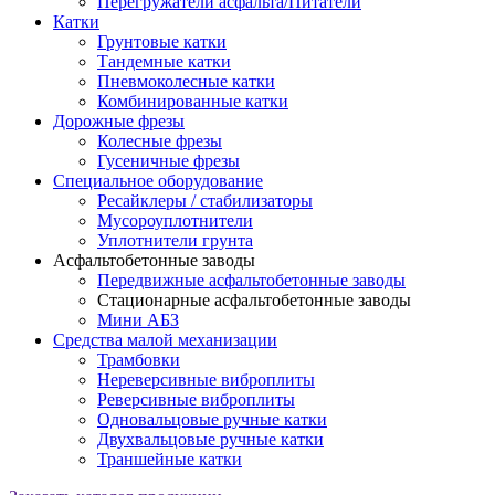
Перегружатели асфальта/Питатели
Катки
Грунтовые катки
Тандемные катки
Пневмоколесные катки
Комбинированные катки
Дорожные фрезы
Колесные фрезы
Гусеничные фрезы
Специальное оборудование
Ресайклеры / стабилизаторы
Мусороуплотнители
Уплотнители грунта
Асфальтобетонные заводы
Передвижные асфальтобетонные заводы
Стационарные асфальтобетонные заводы
Мини АБЗ
Средства малой механизации
Трамбовки
Нереверсивные виброплиты
Реверсивные виброплиты
Одновальцовые ручные катки
Двухвальцовые ручные катки
Траншейные катки