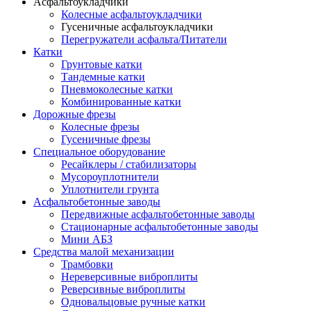
Асфальтоукладчики
Колесные асфальтоукладчики
Гусеничные асфальтоукладчики
Перегружатели асфальта/Питатели
Катки
Грунтовые катки
Тандемные катки
Пневмоколесные катки
Комбинированные катки
Дорожные фрезы
Колесные фрезы
Гусеничные фрезы
Специальное оборудование
Ресайклеры / стабилизаторы
Мусороуплотнители
Уплотнители грунта
Асфальтобетонные заводы
Передвижные асфальтобетонные заводы
Стационарные асфальтобетонные заводы
Мини АБЗ
Средства малой механизации
Трамбовки
Нереверсивные виброплиты
Реверсивные виброплиты
Одновальцовые ручные катки