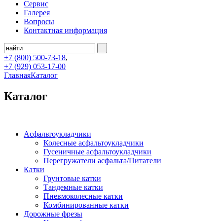
Сервис
Галерея
Вопросы
Контактная информация
+7 (800)
500-73-18
,
+7 (929)
053-17-00
Главная
Каталог
Каталог
Асфальтоукладчики
Колесные асфальтоукладчики
Гусеничные асфальтоукладчики
Перегружатели асфальта/Питатели
Катки
Грунтовые катки
Тандемные катки
Пневмоколесные катки
Комбинированные катки
Дорожные фрезы