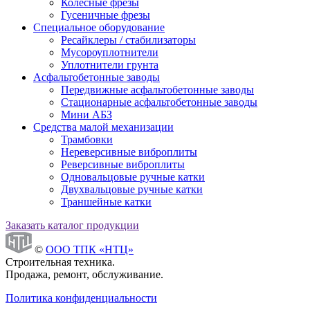
Колесные фрезы
Гусеничные фрезы
Специальное оборудование
Ресайклеры / стабилизаторы
Мусороуплотнители
Уплотнители грунта
Асфальтобетонные заводы
Передвижные асфальтобетонные заводы
Стационарные асфальтобетонные заводы
Мини АБЗ
Средства малой механизации
Трамбовки
Нереверсивные виброплиты
Реверсивные виброплиты
Одновальцовые ручные катки
Двухвальцовые ручные катки
Траншейные катки
Заказать каталог продукции
©
ООО ТПК «НТЦ»
Строительная техника.
Продажа, ремонт, обслуживание.
Политика конфиденциальности