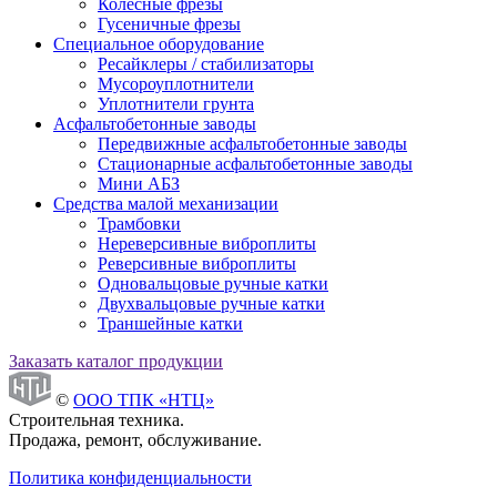
Колесные фрезы
Гусеничные фрезы
Специальное оборудование
Ресайклеры / стабилизаторы
Мусороуплотнители
Уплотнители грунта
Асфальтобетонные заводы
Передвижные асфальтобетонные заводы
Стационарные асфальтобетонные заводы
Мини АБЗ
Средства малой механизации
Трамбовки
Нереверсивные виброплиты
Реверсивные виброплиты
Одновальцовые ручные катки
Двухвальцовые ручные катки
Траншейные катки
Заказать каталог продукции
©
ООО ТПК «НТЦ»
Строительная техника.
Продажа, ремонт, обслуживание.
Политика конфиденциальности