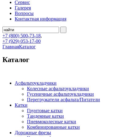
Сервис
Галерея
Вопросы
Контактная информация
+7 (800)
500-73-18
,
+7 (929)
053-17-00
Главная
Каталог
Каталог
Асфальтоукладчики
Колесные асфальтоукладчики
Гусеничные асфальтоукладчики
Перегружатели асфальта/Питатели
Катки
Грунтовые катки
Тандемные катки
Пневмоколесные катки
Комбинированные катки
Дорожные фрезы