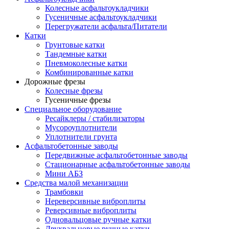
Колесные асфальтоукладчики
Гусеничные асфальтоукладчики
Перегружатели асфальта/Питатели
Катки
Грунтовые катки
Тандемные катки
Пневмоколесные катки
Комбинированные катки
Дорожные фрезы
Колесные фрезы
Гусеничные фрезы
Специальное оборудование
Ресайклеры / стабилизаторы
Мусороуплотнители
Уплотнители грунта
Асфальтобетонные заводы
Передвижные асфальтобетонные заводы
Стационарные асфальтобетонные заводы
Мини АБЗ
Средства малой механизации
Трамбовки
Нереверсивные виброплиты
Реверсивные виброплиты
Одновальцовые ручные катки
Двухвальцовые ручные катки