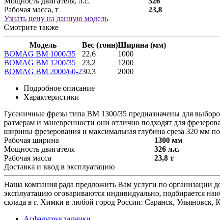
Мощность двигателя, л.с.
326
Рабочая масса, т
23,8
Узнать цену на данную модель
Смотрите также
Модель
Вес (тонн)
Ширина (мм)
BOMAG BM 1000/35
22,6
1000
BOMAG BM 1200/35
23,2
1200
BOMAG BM 2000/60-2
30,3
2000
Подробное описание
Характеристики
Гусеничные фрезы типа ВМ 1300/35 предназначены для выборо
размерам и маневренности они отлично подходят для фрезерова
ширины фрезерования и максимальная глубина среза 320 мм по
Рабочая ширина
1300 мм
Мощность двигателя
326 л.с.
Рабочая масса
23,8 т
Доставка и ввод в эксплуатацию
Наша компания рада предложить Вам услуги по организации до
эксплуатацию оговариваются индивидуально, подбирается наиб
склада в г. Химки в любой город России: Саранск, Ульяновск,
Асфальтоукладчики