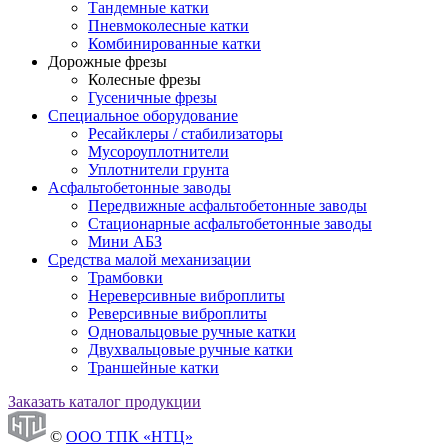
Тандемные катки
Пневмоколесные катки
Комбинированные катки
Дорожные фрезы
Колесные фрезы
Гусеничные фрезы
Специальное оборудование
Ресайклеры / стабилизаторы
Мусороуплотнители
Уплотнители грунта
Асфальтобетонные заводы
Передвижные асфальтобетонные заводы
Стационарные асфальтобетонные заводы
Мини АБЗ
Средства малой механизации
Трамбовки
Нереверсивные виброплиты
Реверсивные виброплиты
Одновальцовые ручные катки
Двухвальцовые ручные катки
Траншейные катки
Заказать каталог продукции
©
ООО ТПК «НТЦ»