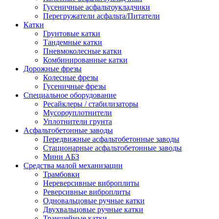
Гусеничные асфальтоукладчики
Перегружатели асфальта/Питатели
Катки
Грунтовые катки
Тандемные катки
Пневмоколесные катки
Комбинированные катки
Дорожные фрезы
Колесные фрезы
Гусеничные фрезы
Специальное оборудование
Ресайклеры / стабилизаторы
Мусороуплотнители
Уплотнители грунта
Асфальтобетонные заводы
Передвижные асфальтобетонные заводы
Стационарные асфальтобетонные заводы
Мини АБЗ
Средства малой механизации
Трамбовки
Нереверсивные виброплиты
Реверсивные виброплиты
Одновальцовые ручные катки
Двухвальцовые ручные катки
Траншейные катки