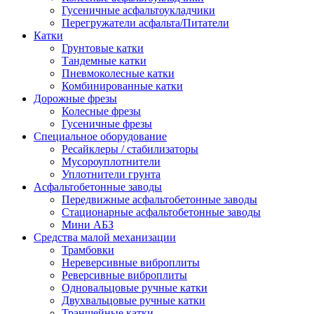
Гусеничные асфальтоукладчики
Перегружатели асфальта/Питатели
Катки
Грунтовые катки
Тандемные катки
Пневмоколесные катки
Комбинированные катки
Дорожные фрезы
Колесные фрезы
Гусеничные фрезы
Специальное оборудование
Ресайклеры / стабилизаторы
Мусороуплотнители
Уплотнители грунта
Асфальтобетонные заводы
Передвижные асфальтобетонные заводы
Стационарные асфальтобетонные заводы
Мини АБЗ
Средства малой механизации
Трамбовки
Нереверсивные виброплиты
Реверсивные виброплиты
Одновальцовые ручные катки
Двухвальцовые ручные катки
Траншейные катки