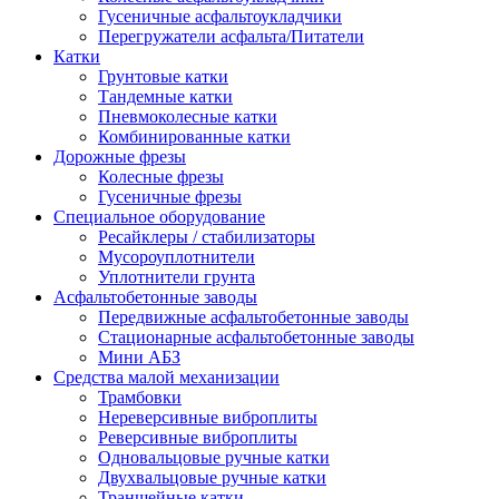
Гусеничные асфальтоукладчики
Перегружатели асфальта/Питатели
Катки
Грунтовые катки
Тандемные катки
Пневмоколесные катки
Комбинированные катки
Дорожные фрезы
Колесные фрезы
Гусеничные фрезы
Специальное оборудование
Ресайклеры / стабилизаторы
Мусороуплотнители
Уплотнители грунта
Асфальтобетонные заводы
Передвижные асфальтобетонные заводы
Стационарные асфальтобетонные заводы
Мини АБЗ
Средства малой механизации
Трамбовки
Нереверсивные виброплиты
Реверсивные виброплиты
Одновальцовые ручные катки
Двухвальцовые ручные катки
Траншейные катки