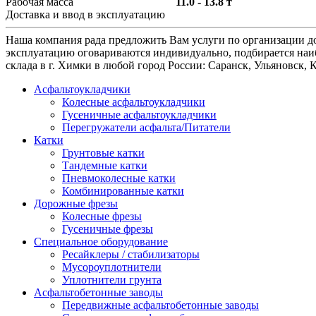
Рабочая масса
11.0 - 13.8 т
Доставка и ввод в эксплуатацию
Наша компания рада предложить Вам услуги по организации до
эксплуатацию оговариваются индивидуально, подбирается наиб
склада в г. Химки в любой город России: Саранск, Ульяновск,
Асфальтоукладчики
Колесные асфальтоукладчики
Гусеничные асфальтоукладчики
Перегружатели асфальта/Питатели
Катки
Грунтовые катки
Тандемные катки
Пневмоколесные катки
Комбинированные катки
Дорожные фрезы
Колесные фрезы
Гусеничные фрезы
Специальное оборудование
Ресайклеры / стабилизаторы
Мусороуплотнители
Уплотнители грунта
Асфальтобетонные заводы
Передвижные асфальтобетонные заводы