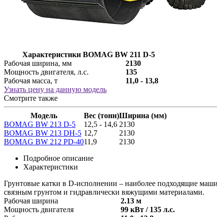
Характеристики BOMAG BW 211 D-5
Рабочая ширина, мм
2130
Мощность двигателя, л.с.
135
Рабочая масса, т
11,0 - 13,8
Узнать цену на данную модель
Смотрите также
Модель
Вес (тонн)
Ширина (мм)
BOMAG BW 213 D-5
12,5 - 14,6
2130
BOMAG BW 213 DH-5
12,7
2130
BOMAG BW 212 PD-40
11,9
2130
Подробное описание
Характеристики
Грунтовые катки в D-исполнении – наиболее подходящие машин
связным грунтом и гидравлически вяжущими материалами.
Рабочая ширина
2.13 м
Мощность двигателя
99 кВт / 135 л.с.