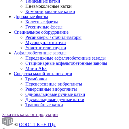
Тандемные катки
Пневмоколесные катки
Комбинированные катки
Дорожные фрезы
Колесные фрезы
Гусеничные фрезы
Специальное оборудование
Ресайклеры / стабилизаторы
Мусороуплотнители
Уплотнители грунта
Асфальтобетонные заводы
Передвижные асфальтобетонные заводы
Стационарные асфальтобетонные заводы
Мини АБЗ
Средства малой механизации
Трамбовки
Нереверсивные виброплиты
Реверсивные виброплиты
Одновальцовые ручные катки
Двухвальцовые ручные катки
Траншейные катки
Заказать каталог продукции
©
ООО ТПК «НТЦ»