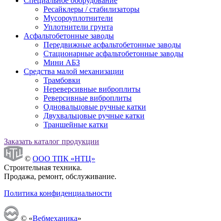
Специальное оборудование
Ресайклеры / стабилизаторы
Мусороуплотнители
Уплотнители грунта
Асфальтобетонные заводы
Передвижные асфальтобетонные заводы
Стационарные асфальтобетонные заводы
Мини АБЗ
Средства малой механизации
Трамбовки
Нереверсивные виброплиты
Реверсивные виброплиты
Одновальцовые ручные катки
Двухвальцовые ручные катки
Траншейные катки
Заказать каталог продукции
©
ООО ТПК «НТЦ»
Строительная техника.
Продажа, ремонт, обслуживание.
Политика конфиденциальности
© «
Вебмеханика
»