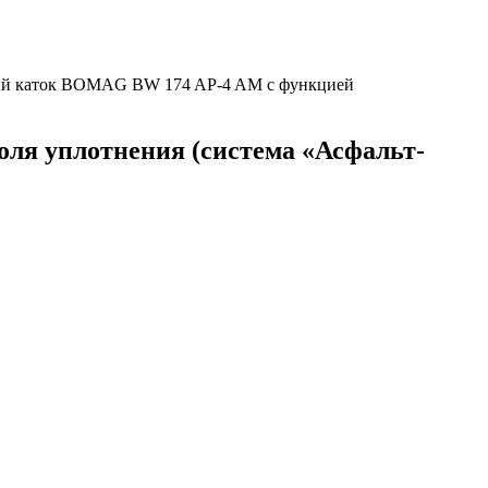
й каток BOMAG BW 174 AP-4 AM с функцией
ля уплотнения (система «Асфальт-