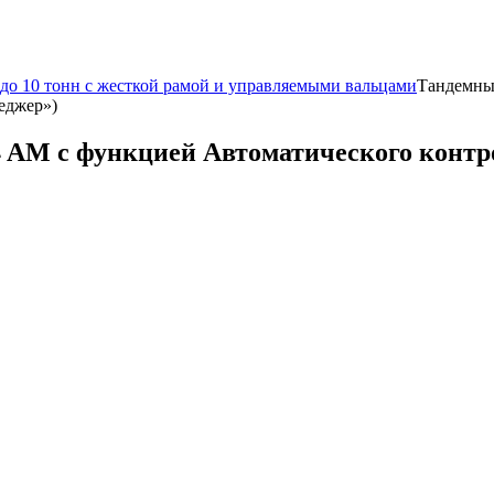
 до 10 тонн c жесткой рамой и управляемыми вальцами
Тандемны
еджер»)
M с функцией Автоматического контро