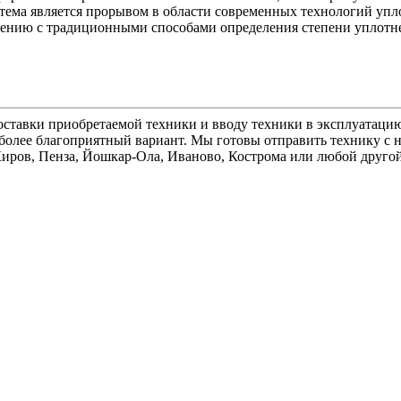
истема является прорывом в области современных технологий уп
внению с традиционными способами определения степени уплотн
ставки приобретаемой техники и вводу техники в эксплуатацию
олее благоприятный вариант. Мы готовы отправить технику с н
 Киров, Пенза, Йошкар-Ола, Иваново, Кострома или любой друго