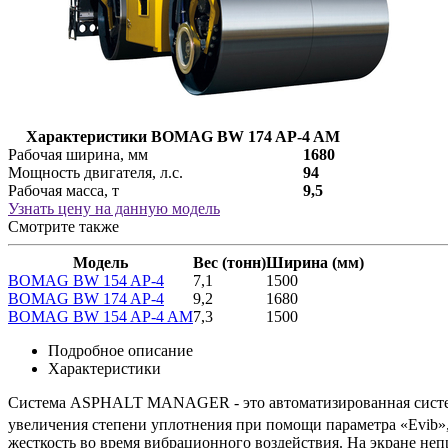
Характеристики BOMAG BW 174 AP-4 AM
Рабочая ширина, мм
1680
Мощность двигателя, л.с.
94
Рабочая масса, т
9,5
Узнать цену на данную модель
Смотрите также
Модель
Вес (тонн)
Ширина (мм)
BOMAG BW 154 AP-4
7,1
1500
BOMAG BW 174 AP-4
9,2
1680
BOMAG BW 154 AP-4 AM
7,3
1500
Подробное описание
Характеристики
Система ASPHALT MANAGER - это автоматизированная система
увеличения степени уплотнения при помощи параметра «Evib
жесткость во время вибрационного воздействия. На экране неп