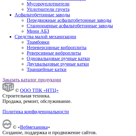
Мусороуплотнители
Уплотнители грунта
Асфальтобетонные заводы
Передвижные асфальтобетонные заводы
Стационарные асфальтобетонные заводы
Мини АБЗ
Средства малой механизации
Трамбовки
Нереверсивные виброплиты
Реверсивные виброплиты
Одновальцовые ручные катки
Двухвальцовые ручные катки
Траншейные катки
Заказать каталог продукции
©
ООО ТПК «НТЦ»
Строительная техника.
Продажа, ремонт, обслуживание.
Политика конфиденциальности
© «
Вебмеханика
»
Создание, поддержка и продвижение сайтов.