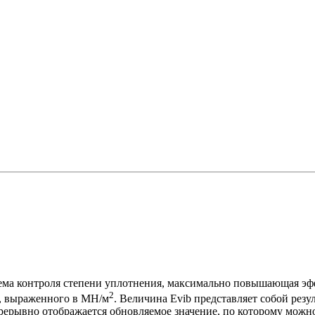
 контроля степени уплотнения, максимально повышающая эффе
2
», выраженного в МН/м
. Величина Evib представляет собой рез
рерывно отображается обновляемое значение, по которому можно 