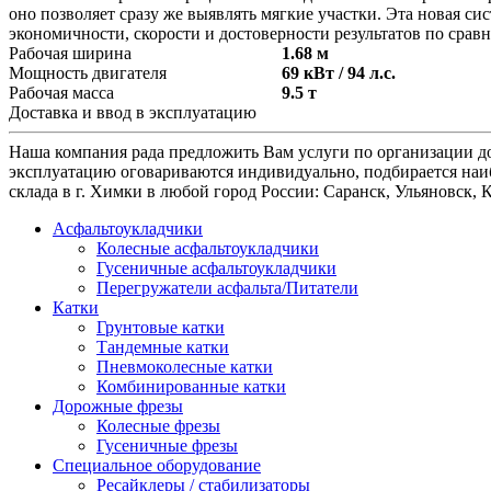
оно позволяет сразу же выявлять мягкие участки. Эта новая с
экономичности, скорости и достоверности результатов по сра
Рабочая ширина
1.68 м
Мощность двигателя
69 кВт / 94 л.с.
Рабочая масса
9.5 т
Доставка и ввод в эксплуатацию
Наша компания рада предложить Вам услуги по организации до
эксплуатацию оговариваются индивидуально, подбирается наиб
склада в г. Химки в любой город России: Саранск, Ульяновск,
Асфальтоукладчики
Колесные асфальтоукладчики
Гусеничные асфальтоукладчики
Перегружатели асфальта/Питатели
Катки
Грунтовые катки
Тандемные катки
Пневмоколесные катки
Комбинированные катки
Дорожные фрезы
Колесные фрезы
Гусеничные фрезы
Специальное оборудование
Ресайклеры / стабилизаторы