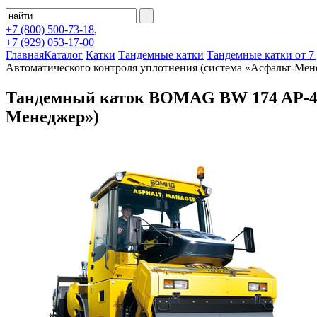
+7 (800)
500-73-18
,
+7 (929)
053-17-00
Главная
Каталог
Катки
Тандемные катки
Тандемные катки от 7
Автоматического контроля уплотнения (система «Асфальт-Мен
Тандемный каток BOMAG BW 174 AP-4 A
Менеджер»)