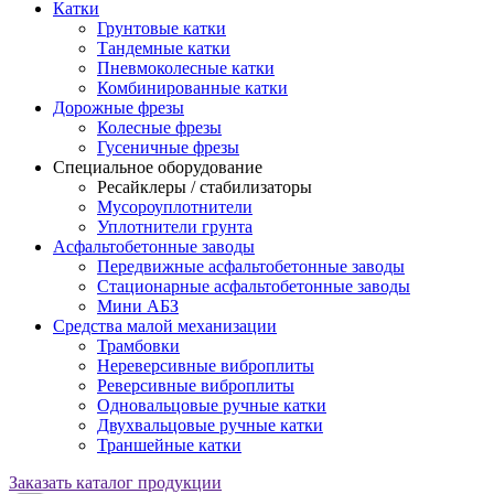
Катки
Грунтовые катки
Тандемные катки
Пневмоколесные катки
Комбинированные катки
Дорожные фрезы
Колесные фрезы
Гусеничные фрезы
Специальное оборудование
Ресайклеры / стабилизаторы
Мусороуплотнители
Уплотнители грунта
Асфальтобетонные заводы
Передвижные асфальтобетонные заводы
Стационарные асфальтобетонные заводы
Мини АБЗ
Средства малой механизации
Трамбовки
Нереверсивные виброплиты
Реверсивные виброплиты
Одновальцовые ручные катки
Двухвальцовые ручные катки
Траншейные катки
Заказать каталог продукции