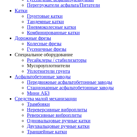
Перегружатели асфальта/Питатели
Катки
Грунтовые катки
Тандемные катки
Пневмоколесные катки
Комбинированные катки
Дорожные фрезы
Колесные фрезы
Гусеничные фрезы
Специальное оборудование
Ресайклеры / стабилизаторы
Мусороуплотнители
Уплотнители грунта
Асфальтобетонные заводы
Передвижные асфальтобетонные заводы
Стационарные асфальтобетонные заводы
Мини АБЗ
Средства малой механизации
Трамбовки
Нереверсивные виброплиты
Реверсивные виброплиты
Одновальцовые ручные катки
Двухвальцовые ручные катки
Траншейные катки