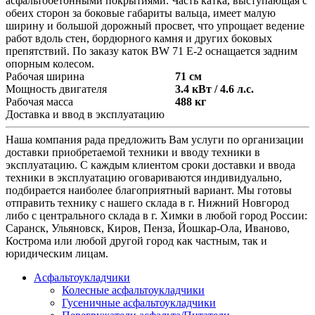
асфальтобетонными покрытиями. Часть катка, выступающая с
обеих сторон за боковые габариты вальца, имеет малую
ширину и большой дорожный просвет, что упрощает ведение
работ вдоль стен, бордюрного камня и других боковых
препятствий. По заказу каток BW 71 E-2 оснащается задним
опорным колесом.
Рабочая ширина
71 см
Мощность двигателя
3.4 кВт / 4.6 л.с.
Рабочая масса
488 кг
Доставка и ввод в эксплуатацию
Наша компания рада предложить Вам услуги по организации
доставки приобретаемой техники и вводу техники в
эксплуатацию. С каждым клиентом сроки доставки и ввода
техники в эксплуатацию оговариваются индивидуально,
подбирается наиболее благоприятный вариант. Мы готовы
отправить технику с нашего склада в г. Нижний Новгород
либо с центрального склада в г. Химки в любой город России:
Саранск, Ульяновск, Киров, Пенза, Йошкар-Ола, Иваново,
Кострома или любой другой город как частным, так и
юридическим лицам.
Асфальтоукладчики
Колесные асфальтоукладчики
Гусеничные асфальтоукладчики