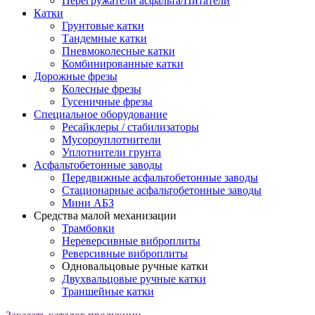
Перегружатели асфальта/Питатели
Катки
Грунтовые катки
Тандемные катки
Пневмоколесные катки
Комбинированные катки
Дорожные фрезы
Колесные фрезы
Гусеничные фрезы
Специальное оборудование
Ресайклеры / стабилизаторы
Мусороуплотнители
Уплотнители грунта
Асфальтобетонные заводы
Передвижные асфальтобетонные заводы
Стационарные асфальтобетонные заводы
Мини АБЗ
Средства малой механизации
Трамбовки
Нереверсивные виброплиты
Реверсивные виброплиты
Одновальцовые ручные катки
Двухвальцовые ручные катки
Траншейные катки