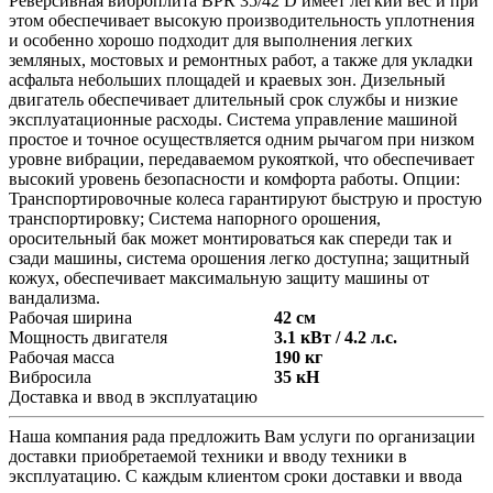
Реверсивная виброплита BPR 35/42 D имеет легкий вес и при
этом обеспечивает высокую производительность уплотнения
и особенно хорошо подходит для выполнения легких
земляных, мостовых и ремонтных работ, а также для укладки
асфальта небольших площадей и краевых зон. Дизельный
двигатель обеспечивает длительный срок службы и низкие
эксплуатационные расходы. Система управление машиной
простое и точное осуществляется одним рычагом при низком
уровне вибрации, передаваемом рукояткой, что обеспечивает
высокий уровень безопасности и комфорта работы. Опции:
Транспортировочные колеса гарантируют быструю и простую
транспортировку; Система напорного орошения,
оросительный бак может монтироваться как спереди так и
сзади машины, система орошения легко доступна; защитный
кожух, обеспечивает максимальную защиту машины от
вандализма.
Рабочая ширина
42 см
Мощность двигателя
3.1 кВт / 4.2 л.с.
Рабочая масса
190 кг
Вибросила
35 кН
Доставка и ввод в эксплуатацию
Наша компания рада предложить Вам услуги по организации
доставки приобретаемой техники и вводу техники в
эксплуатацию. С каждым клиентом сроки доставки и ввода