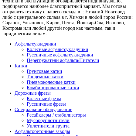
техники в эксплуатацию оговариваются индивидуально,
подбирается наиболее благоприятный вариант. Мы готовы
отправить технику с нашего склада в г. Нижний Новгород
либо с центрального склада в г. Химки в любой город России:
Саранск, Ульяновск, Киров, Пенза, Йошкар-Ола, Иваново,
Кострома или любой другой город как частным, так и
юридическим лицам.
Асфальтоукладчики
Колесные асфальтоукладчики
Гусеничные асфальтоукладчики
Перегружатели асфальта/Питатели
Катки
Грунтовые катки
Тандемные катки
Пневмоколесные катки
Комбинированные катки
Дорожные фрезы
Колесные фрезы
Гусеничные фрезы
Специальное оборудование
Ресайклеры / стабилизаторы
Мусороуплотнители
Уплотнители грунта
Асфальтобетонные заводы