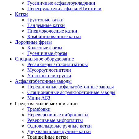
Гусеничные асфальтоукладчики
Перегружатели асфальта/Питатели
Катки
Грунтовые катки
Тандемные катки
Пневмоколесные катки
Комбинированные катки
Дорожные фрезы
Колесные фрезы
Гусеничные фрезы
Специальное оборудование
Ресайклеры / стабилизаторы
Мусороуплотнители
Уплотнители грунта
Асфальтобетонные заводы
Передвижные асфальтобетонные заводы
Стационарные асфальтобетонные заводы
Мини АБЗ
Средства малой механизации
Трамбовки
Нереверсивные виброплиты
Реверсивные виброплиты
Одновальцовые ручные катки
Двухвальцовые ручные катки
Траншейные катки