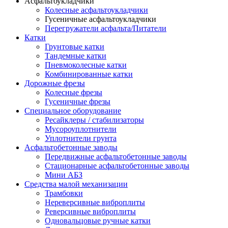
Асфальтоукладчики
Колесные асфальтоукладчики
Гусеничные асфальтоукладчики
Перегружатели асфальта/Питатели
Катки
Грунтовые катки
Тандемные катки
Пневмоколесные катки
Комбинированные катки
Дорожные фрезы
Колесные фрезы
Гусеничные фрезы
Специальное оборудование
Ресайклеры / стабилизаторы
Мусороуплотнители
Уплотнители грунта
Асфальтобетонные заводы
Передвижные асфальтобетонные заводы
Стационарные асфальтобетонные заводы
Мини АБЗ
Средства малой механизации
Трамбовки
Нереверсивные виброплиты
Реверсивные виброплиты
Одновальцовые ручные катки