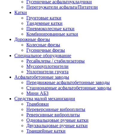
Гусеничные асфальтоукладчики
Перегружатели асфальта/Питатели
Катки
Грунтовые катки
Тандемные катки
Пневмоколесные катки
Комбинированные катки
Дорожные фрезы
Колесные фрезы
Гусеничные фрезы
Специальное оборудование
Ресайклеры / стабилизаторы
Мусороуплотнители
Уплотнители грунта
Асфальтобетонные заводы
Передвижные асфальтобетонные заводы
Стационарные асфальтобетонные заводы
Мини АБЗ
Средства малой механизации
Трамбовки
Нереверсивные виброплиты
Реверсивные виброплиты
Одновальцовые ручные катки
Двухвальцовые ручные катки
Траншейные катки